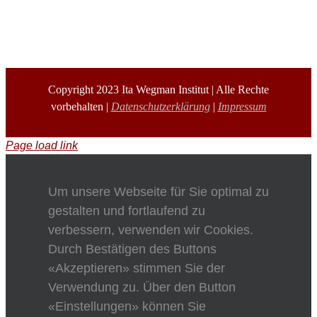
Copyright 2023 Ita Wegman Institut | Alle Rechte
vorbehalten |
Datenschutzerklärung
|
Impressum
Page load link
Um unsere Webseite für Sie optimal zu
gestalten und fortlaufend zu
verbessern, verwenden wir Cookies.
Durch Bestätigen des Buttons
«Akzeptieren» stimmen Sie der
Verwendung zu. Über den Button
«Einstellungen» können Sie