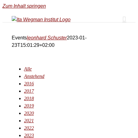
Zum Inhalt springen
Events
leonhard Schuster
2023-01-
23T15:01:29+02:00
Alle
Anstehend
2016
2017
2018
2019
2020
2021
2022
2023