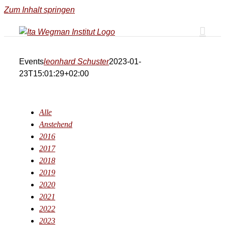
Zum Inhalt springen
Events
leonhard Schuster
2023-01-
23T15:01:29+02:00
Alle
Anstehend
2016
2017
2018
2019
2020
2021
2022
2023