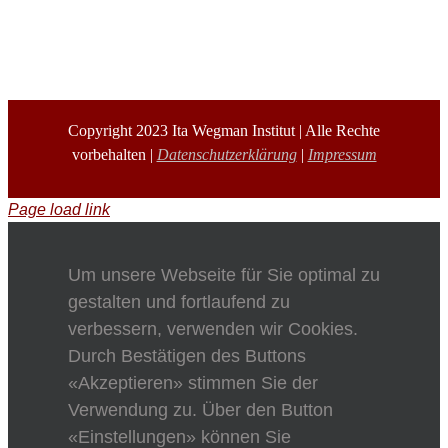
Copyright 2023 Ita Wegman Institut | Alle Rechte
vorbehalten |
Datenschutzerklärung
|
Impressum
Page load link
Um unsere Webseite für Sie optimal zu
gestalten und fortlaufend zu
verbessern, verwenden wir Cookies.
Durch Bestätigen des Buttons
«Akzeptieren» stimmen Sie der
Verwendung zu. Über den Button
«Einstellungen» können Sie