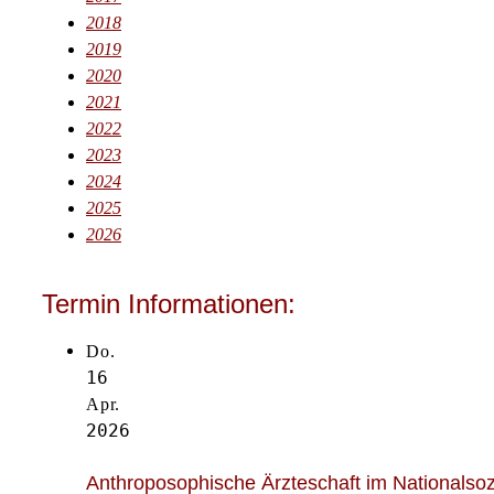
2018
2019
2020
2021
2022
2023
2024
2025
2026
Termin Informationen:
Do.
16
Apr.
2026
Anthroposophische Ärzteschaft im Nationalso