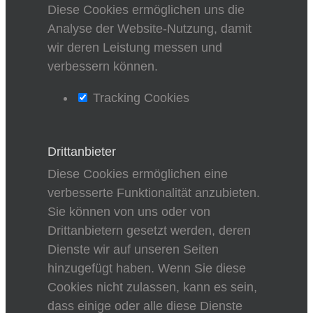
Diese Cookies ermöglichen uns die
Analyse der Website-Nutzung, damit
wir deren Leistung messen und
verbessern können.
Tracking Cookies
Drittanbieter
Diese Cookies ermöglichen eine
verbesserte Funktionalität anzubieten.
Sie können von uns oder von
Drittanbietern gesetzt werden, deren
Dienste wir auf unseren Seiten
hinzugefügt haben. Wenn Sie diese
Cookies nicht zulassen, kann es sein,
dass einige oder alle diese Dienste