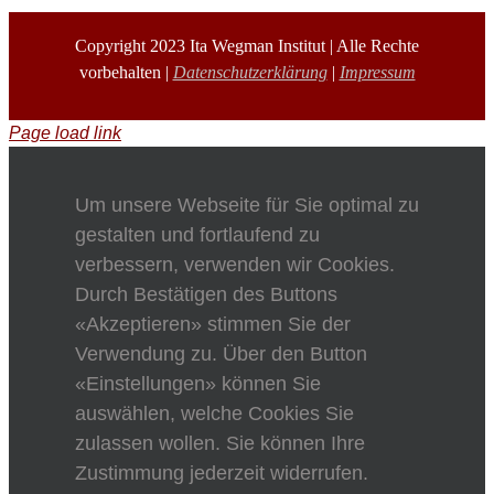
Copyright 2023 Ita Wegman Institut | Alle Rechte
vorbehalten |
Datenschutzerklärung
|
Impressum
Page load link
Um unsere Webseite für Sie optimal zu
gestalten und fortlaufend zu
verbessern, verwenden wir Cookies.
Durch Bestätigen des Buttons
«Akzeptieren» stimmen Sie der
Verwendung zu. Über den Button
«Einstellungen» können Sie
auswählen, welche Cookies Sie
zulassen wollen. Sie können Ihre
Zustimmung jederzeit widerrufen.