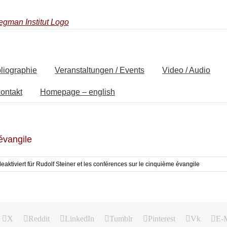
liographie
Veranstaltungen / Events
Video / Audio
ontakt
Homepage – english
évangile
aktiviert
für Rudolf Steiner et les conférences sur le cinquième évangile
X
Reddit
LinkedIn
Tumblr
Pinterest
Vk
E-M