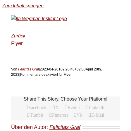
Zum Inhalt springen
Zurück
Flyer
Von
Felicitas Graf
|
2023-04-20T09:20:48+02:00
April 20th,
2023
|
Kommentare deaktiviert
für Flyer
Share This Story, Choose Your Platform!
Facebook
X
Reddit
LinkedIn
Tumblr
Pinterest
Vk
E-Mail
Über den Autor:
Felicitas Graf