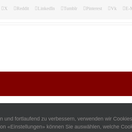
X
Reddit
LinkedIn
Tumblr
Pinterest
Vk
E-M
en und fortlaufend zu verbessern, verwenden wir Cookie
on «Einstellungen» können Sie auswählen, welche Cooki