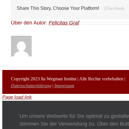
Facebook
Share This Story, Choose Your Platform!
Über den Autor:
Felicitas Graf
Copyright 2023 Ita Wegman Institut | Alle Rechte vorbehalten |
Datenschutzerklärung
|
Impressum
Page load link
Um unsere Webseite für Sie optimal zu gestalt
stimmen Sie der Verwendung zu. Über den Butt