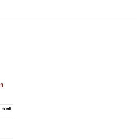
ft
gen mit