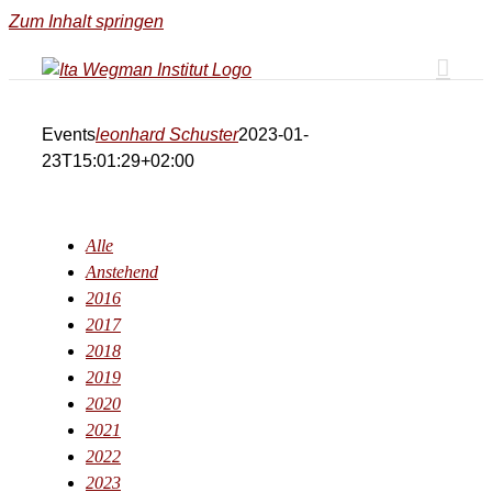
Zum Inhalt springen
Events
leonhard Schuster
2023-01-
23T15:01:29+02:00
Alle
Anstehend
2016
2017
2018
2019
2020
2021
2022
2023