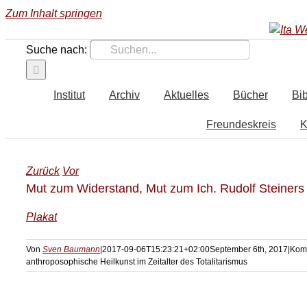
Zum Inhalt springen
Suche nach:
Institut
Archiv
Aktuelles
Bücher
Bib
Freundeskreis
K
Zurück
Vor
Mut zum Widerstand, Mut zum Ich. Rudolf Steiners a
Plakat
Von
Sven Baumann
|
2017-09-06T15:23:21+02:00
September 6th, 2017
|
Komm
anthroposophische Heilkunst im Zeitalter des Totalitarismus