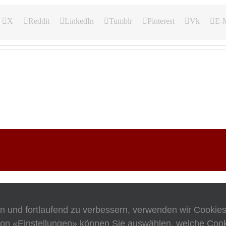
X
Reddit
LinkedIn
Tumblr
Pinterest
Vk
E-M
en und fortlaufend zu verbessern, verwenden wir Cookie
on «Einstellungen» können Sie auswählen, welche Cooki