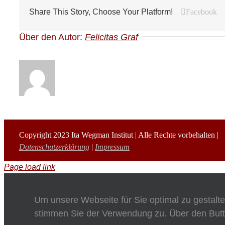
Facebook
Share This Story, Choose Your Platform!
Über den Autor:
Felicitas Graf
Copyright 2023 Ita Wegman Institut | Alle Rechte vorbehalten |
Datenschutzerklärung
|
Impressum
Page load link
Um unsere Webseite für Sie optimal zu gestalt
stimmen Sie der Verwendung zu. Über den Butt