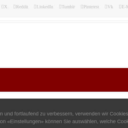
X
Reddit
LinkedIn
Tumblr
Pinterest
Vk
E-M
en und fortlaufend zu verbessern, verwenden wir Cookie
on «Einstellungen» können Sie auswählen, welche Cooki