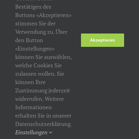
Share This Story, Choose Your Platform!
Bestätigen des
Facebook
X
Reddit
LinkedIn
Tumblr
Pinterest
Vk
E-
Buttons «Akzeptieren»
Mail
stimmen Sie der
Verwendung zu. Über
den Button
Akzeptieren
Über den Autor:
Felicitas Graf
«Einstellungen»
können Sie auswählen,
welche Cookies Sie
zulassen wollen. Sie
können Ihre
Zustimmung jederzeit
widerrufen. Weitere
Informationen
erhalten Sie in unserer
Datenschutzerklärung.
Einstellungen
Copyright 2023 Ita Wegman Institut | Alle Rechte